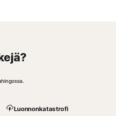
skejä?
ahingossa.
Luonnonkatastrofi