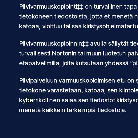
Pilvivarmuuskopiointi‡‡ on turvallinen tapa 
tietokoneen tiedostoista, jotta et menetä ni
katoaa, vioittuu tai saa kiristysohjelmatart
Pilvivarmuuskopioinnin‡‡ avulla säilytät tie
turvallisesti Nortonin tai muun luotetun pal
etäpalvelimilla, joita kutsutaan yhdessä ”pil
Pilvipalveluun varmuuskopioimisen etu on si
tietokone varastetaan, katoaa, sen kiintole
kyberrikollinen salaa sen tiedostot kiristys
menetä kaikkein tärkeimpiä tiedostoja.