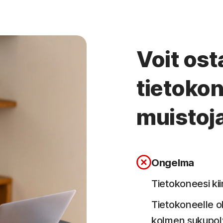
Voit os
tietoko
muistoja
Ongelma
Tietokoneesi ki
Tietokoneelle ol
kolmen sukupol