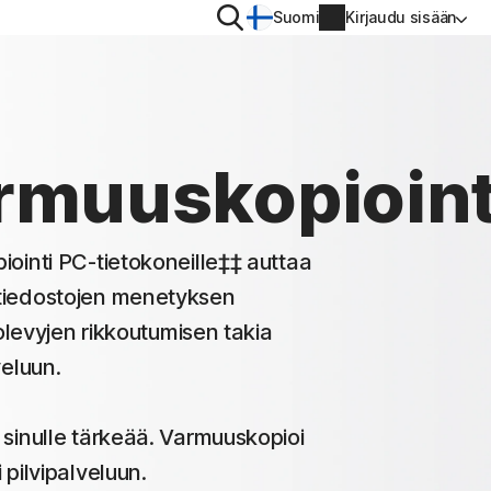
Hae
Suomi
Kirjaudu sisään
YKSITYISYYS
Norton VPN
armuuskopioint
droid™
Norton AntiTrack
Tilitiedot
S™
iointi PC-tietokoneille‡‡ auttaa
Laskutustiedot
 tiedostojen menetyksen
tolevyjen rikkoutumisen takia
Uudista
veluun.
Tilaushistoria
 sinulle tärkeää. Varmuuskopioi
Lisää tuotetunnus
 pilvipalveluun.