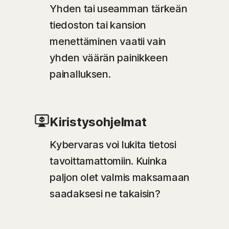
Yhden tai useamman tärkeän
tiedoston tai kansion
menettäminen vaatii vain
yhden väärän painikkeen
painalluksen.
Kiristysohjelmat
Kybervaras voi lukita tietosi
tavoittamattomiin. Kuinka
paljon olet valmis maksamaan
saadaksesi ne takaisin?