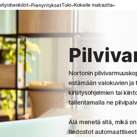
ityishenkilöt
Tuki
Kokeile maksutta
Pienyritykset
 TUKEA
ONAISVALTAISET
KOKEILE MAKSUTTA
OPPIMINEN
LAITESUOJAUS
JAUSTILAUKSET
tuki
Maksuttomat kokeiluversiot
Tilauksen uusiminen
Norton AntiVirus Plus
Pilviv
ton 360 Premium
Norton Mobile Security An
ton 360 Deluxe
Norton Mobile Security iO
Nortonin pilvivarmuuskop
ton 360 Standard
estämään valokuvien ja
ton 360 for Gamers
kiristysohjelmien tai kiin
tallentamalla ne pilvipal
aikki tuotteet ja palvelut
Älä menetä sitä, mikä on
tiedostot automaattisesti