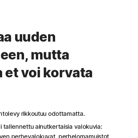
taa uuden
neen, mutta
 et voi korvata
intolevy rikkoutuu odottamatta.
i tallennettu ainutkertaisia valokuvia:
ven perhevalokuvat, perhelomamuistot,