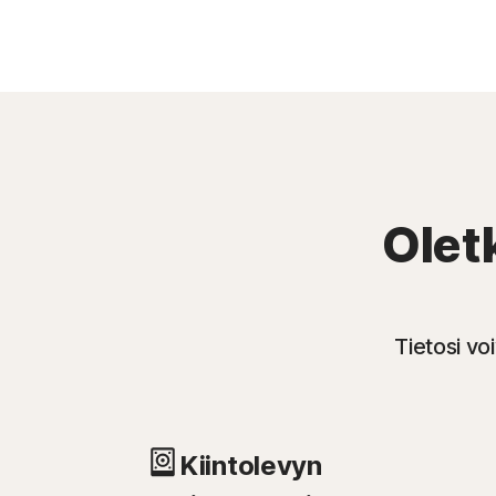
Oletk
Tietosi v
Kiintolevyn