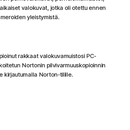
ikaiset valokuvat, jotka oli otettu ennen
meroiden yleistymistä.
ioinut rakkaat valokuvamuistosi PC-
rkoitetun Nortonin pilvivarmuuskopioinnin
 kirjautumalla Norton-tilille.