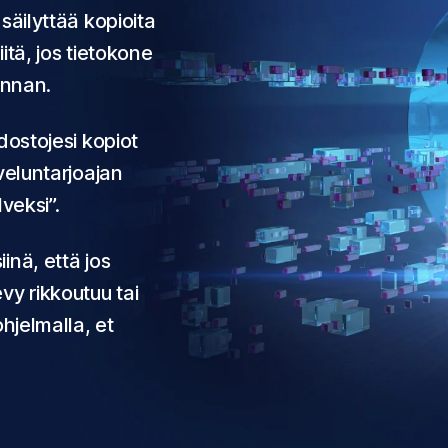
säilyttää kopioita
itä, jos tietokone
unnan.
dostojesi kopiot
veluntarjoajan
veksi”.
inä, että jos
vy rikkoutuu tai
ohjelmalla, et