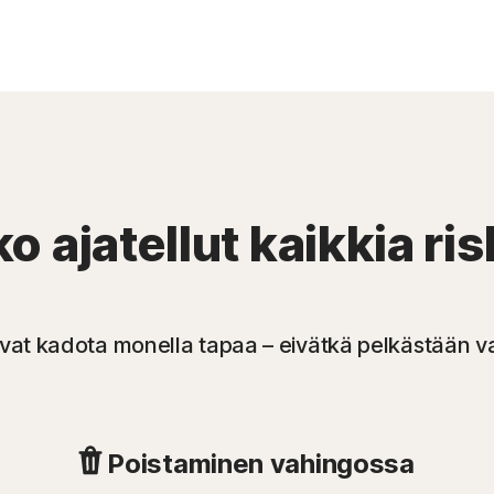
o ajatellut kaikkia ri
oivat kadota monella tapaa – eivätkä pelkästään v
Poistaminen vahingossa