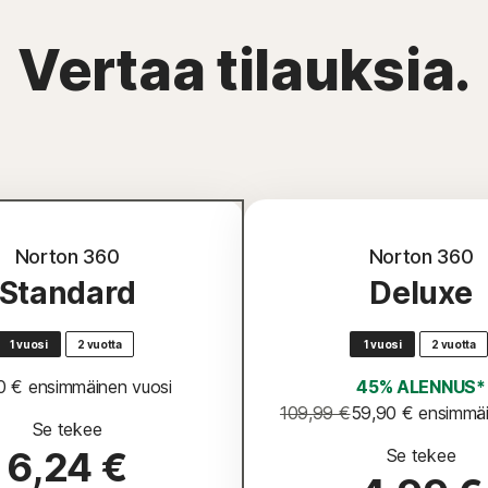
Vertaa tilauksia.
Norton 360
Norton 360
Standard
Deluxe
1 vuosi
2 vuotta
1 vuosi
2 vuotta
0 €
 ensimmäinen vuosi
45% ALENNUS*
109,99 €
59,90 €
 ensimmä
Se tekee
6,24 €
Se tekee