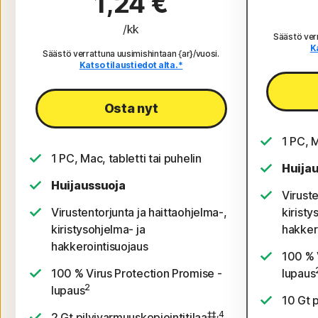
1,24 €
/kk
Säästö verr
K
Säästö verrattuna uusimishintaan {ar}/vuosi.
Katso tilaustiedot alta.*
Osta nyt
1 PC, M
1 PC, Mac, tabletti tai puhelin
Huija
Huijaussuoja
Viruste
Virustentorjunta ja haittaohjelma-,
kiristy
kiristysohjelma- ja
hakker
hakkerointisuojaus
100 % 
100 % Virus Protection Promise -
lupaus
2
lupaus
10 Gt p
‡‡,4
2 Gt pilvivarmuuskopiointitilaa