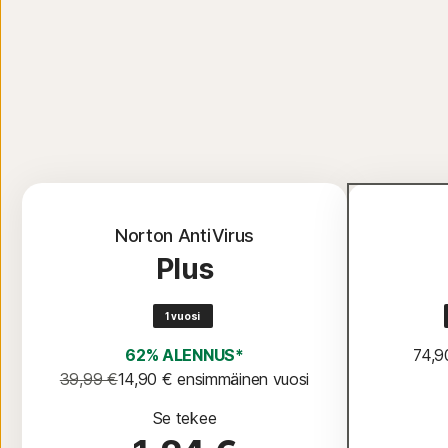
Norton AntiVirus
Plus
1 vuosi
62% ALENNUS*
74,9
39,99 €
14,90 €
 ensimmäinen vuosi
Se tekee