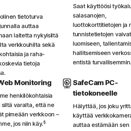
Saat käyttöösi työkal
salasanojen,
linen tietoturva
luottokorttitietojen ja
rjunnalla auttaa
tunnistetietojen vaiv
aan laitetta nykyisiltä
luomiseen, tallentami
ilta verkkouhilta sekä
hallitsemiseen verkos
kohtaisia ja raha-
entistä turvallisemmin
koskevia tietoja
a.
Web Monitoring
SafeCam PC-
tietokoneelle
me henkilökohtaisia
i siltä varalta, että ne
Hälyttää, jos joku yrit
ät pimeään verkkoon –
käyttää verkkokamera
§
mme, jos niin käy.
auttaa estämään sen