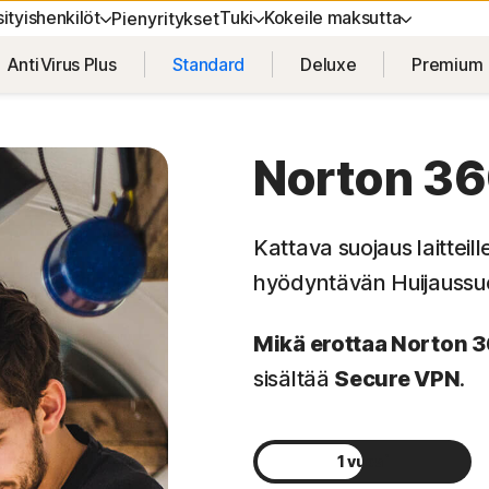
ityishenkilöt
Tuki
Kokeile maksutta
Pienyritykset
AntiVirus Plus
Standard
Deluxe
Premium
Ä TUKEA
LAITESUOJAUS
KOKEILE MAKSUTTA
OPPIMINEN
YKSITYI
stuki
Norton AntiVirus Plus
Maksuttomat kokeiluversiot
Tilauksen uusiminen
Norton V
Norton 36
Norton Mobile Security Android™
Norton An
Kattava suojaus laitteil
Norton Mobile Security iOS™
hyödyntävän Huijaussuo
Mikä erottaa Norton 
sisältää
Secure VPN
.
ut
1 vuosi