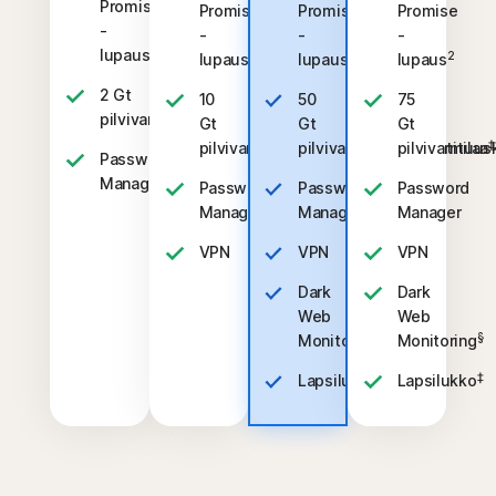
Promise
Promise
Promise
Promise
-
-
-
-
2
lupaus
2
2
2
lupaus
lupaus
lupaus
2 Gt
10
50
75
‡‡,4
pilvivarmuuskopiointitilaa
Gt
Gt
Gt
‡‡,4
‡
pilvivarmuuskopiointitilaa
pilvivarmuuskopiointitilaa
pilvivarmuusk
Password
Manager
Password
Password
Password
Manager
Manager
Manager
VPN
VPN
VPN
Dark
Dark
Web
Web
§
§
Monitoring
Monitoring
‡
‡
Lapsilukko
Lapsilukko