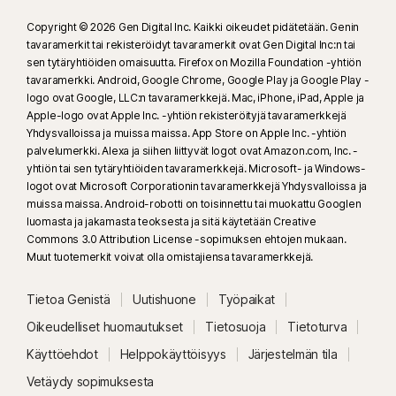
Copyright © 2026 Gen Digital Inc. Kaikki oikeudet pidätetään. Genin
16
Koko näytön tilan on oltava käytössä, jos haluat vaimentaa useimmat
tavaramerkit tai rekisteröidyt tavaramerkit ovat Gen Digital Inc:n tai
hälytykset Windowsissa.
sen tytäryhtiöiden omaisuutta. Firefox on Mozilla Foundation -yhtiön
tavaramerkki. Android, Google Chrome, Google Play ja Google Play -
logo ovat Google, LLC:n tavaramerkkejä. Mac, iPhone, iPad, Apple ja
23
Automaattinen Syväväärennössuojaus toimii vain englanninkielisillä
Apple-logo ovat Apple Inc. -yhtiön rekisteröityjä tavaramerkkejä
videoilla tuetuilla sosiaalinen median alustoilla tai videopalveluissa. Käytä
Yhdysvalloissa ja muissa maissa. App Store on Apple Inc. -yhtiön
muilla alustoilla manuaalista tarkistusta. Edellyttää Windows 11 -
palvelumerkki. Alexa ja siihen liittyvät logot ovat Amazon.com, Inc. -
käyttöjärjestelmää tai uudempaa ja tuettua selainta. Lisäksi automaattinen
yhtiön tai sen tytäryhtiöiden tavaramerkkejä. Microsoft- ja Windows-
tunnistus edellyttää joko tekoäly-PC:tä (vähintään kahdeksanytiminen
logot ovat Microsoft Corporationin tavaramerkkejä Yhdysvalloissa ja
muissa maissa. Android-robotti on toisinnettu tai muokattu Googlen
Qualcomm- tai Intel-suoritin, 16 Gt RAM-muistia), tai tavallista PC:tä
luomasta ja jakamasta teoksesta ja sitä käytetään Creative
(vähintään kuusiytiminen minkä tahansa valmistajan suoritin, 16 Gt RAM-
Commons 3.0 Attribution License -sopimuksen ehtojen mukaan.
muistia). Muilla kuin tekoäly-PC:illä, joilla on vähintään neliytiminen suoritin
Muut tuotemerkit voivat olla omistajiensa tavaramerkkejä.
ja 8 Gt RAM-muistia, käytettävissä on vain manuaalinen tarkistus. Täydet
tiedot:
Norton.com/deepfakesupport
.
Tietoa Genistä
Uutishuone
Työpaikat
Oikeudelliset huomautukset
Tietosuoja
Tietoturva
33
Norton Genie -tekoälyavustajan Syväväärennössuojaus on tällä hetkellä
Käyttöehdot
Helppokäyttöisyys
Järjestelmän tila
saatavilla ennakkoversiona. Se tukee vain englanninkielisiä YouTube-
videoita.
Vetäydy sopimuksesta