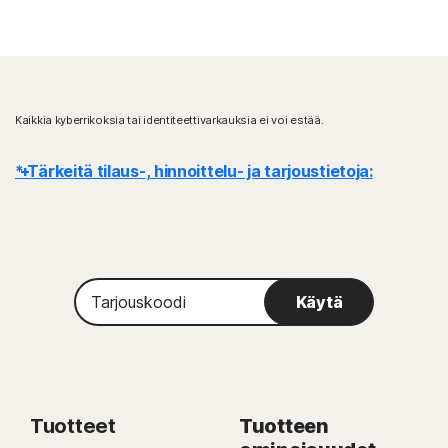
Kaikkia kyberrikoksia tai identiteettivarkauksia ei voi estää.
* Tärkeitä tilaus-, hinnoittelu- ja tarjoustietoja:
Tiedot
: Tilaussopimukset alkavat, kun maksutapahtuma on suoritettu
loppuun, ja niihin sovelletaan
myyntiehtojen
sekä
käyttöoikeus- ja palvelusopimuksen
ehtoja. Kokeiluja varten
Tarjouskoodi
vaaditaan maksutapa rekisteröitymisen yhteydessä, ja maksu
Käytä
veloitetaan kokeilujakson lopussa, ellei tilausta peruuteta ensin.
Uusiminen
: Tilaukset uusiutuvat automaattisesti, ellei uusimista
peruuteta ennen laskutusta. Uusintamaksut laskutetaan valitun
laskutusjakson mukaan vuosittain (enintään 35 päivää ennen uusimista)
tai kuukausittain. Vuositilaajat saavat sähköpostia, jossa kerrotaan
Tuotteet
Tuotteen
uusimishinta etukäteen.
Uusimishinnat
voivat olla alkuperäistä hintaa