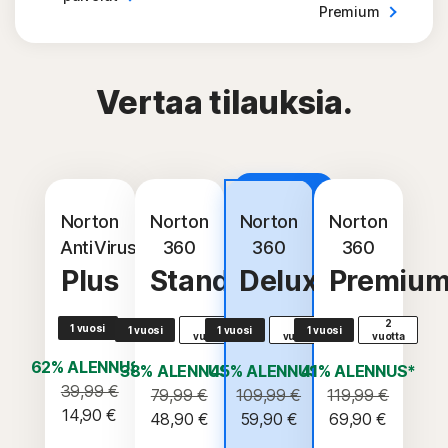
Premium
Vertaa tilauksia.
Paras
hinta-
laatusuhde
Norton
Norton
Norton
Norton
AntiVirus
360
360
360
Plus
Standard
Deluxe
Premiu
2
2
2
1 vuosi
1 vuosi
1 vuosi
1 vuosi
vuotta
vuotta
vuotta
62% ALENNUS*
38% ALENNUS*
45% ALENNUS*
41% ALENNUS*
39,99 €
79,99 €
109,99 €
119,99 €
14,90 €
48,90 €
59,90 €
69,90 €