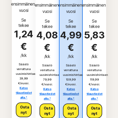
ensimmäinen 
ensimmäinen 
ensimmäinen 
ensimmäinen 
vuosi
vuosi
vuosi
vuosi
Se
Se
Se
Se
tekee
tekee
tekee
tekee
1,24
4,08
4,99
5,83
€
€
€
€
/kk
/kk
/kk
/kk
Säästö
Säästö
Säästö
Säästö
verrattuna
verrattuna
verrattuna
verrattuna
uusimishintaan
uusimishintaan
uusimishintaan
uusimishintaan
39,99
79,99
109,99
119,99
€/vuosi.
€/vuosi.
€/vuosi.
€/vuosi.
Katso
Katso
Katso
Katso
tilaustiedot
tilaustiedot
tilaustiedot
tilaustiedot
alta.*
alta.*
alta.*
alta.*
Osta
Osta
Osta
Osta
nyt
nyt
nyt
nyt