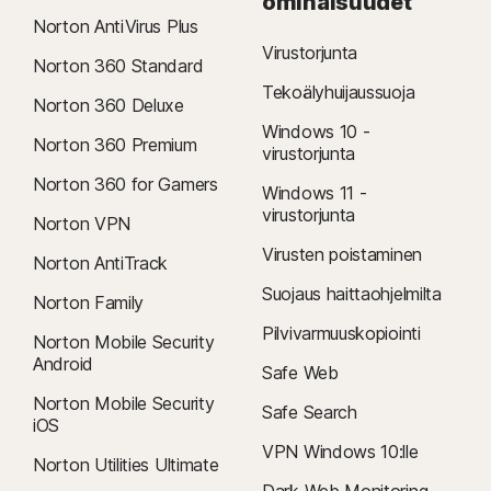
ominaisuudet
korkeampia, ja ne voivat muuttua. Voit peruuttaa uusimisen
Norton AntiVirus Plus
tässä kuvatulla tavalla
joko
tilillä
tai
Virustorjunta
Norton 360 Standard
ottamalla meihin yhteyttä täällä
.
Tekoälyhuijaussuoja
Norton 360 Deluxe
Peruutus ja hyvitys
: Voit peruuttaa tilauksesi ja saada hyvityksen
Windows 10 -
koko maksamastasi hinnasta 14 päivän kuluessa kuukausitilauksen
Norton 360 Premium
virustorjunta
ostamisesta ja 60 päivän kuluessa vuositilauksen maksamisesta.
Norton 360 for Gamers
Lisätietoja on
peruutus- ja hyvityskäytännössä
.
Windows 11 -
virustorjunta
Voit peruuttaa sopimuksen tai pyytää hyvitystä napsauttamalla
Norton VPN
tästä
Virusten poistaminen
Norton AntiTrack
.
Suojaus haittaohjelmilta
Norton Family
2
Sisältää rajoituksia. Sinulla on oltava automaattisesti uusiutuva,
Pilvivarmuuskopiointi
virustorjunnan sisältävä laitesuojaustilaus, jotta voit käyttää
Norton Mobile Security
Android
virustenpoistopalvelua. Saat lisätietoja osoitteesta
Safe Web
Norton.com/virus-protection-promise
.
Norton Mobile Security
Safe Search
iOS
4
Pilvivarmuuskopiointiominaisuudet ovat saatavana vain Windows-
VPN Windows 10:lle
Norton Utilities Ultimate
järjestelmään (pois lukien Windows in S mode, ARM-suoritinta käyttävä
Dark Web Monitoring