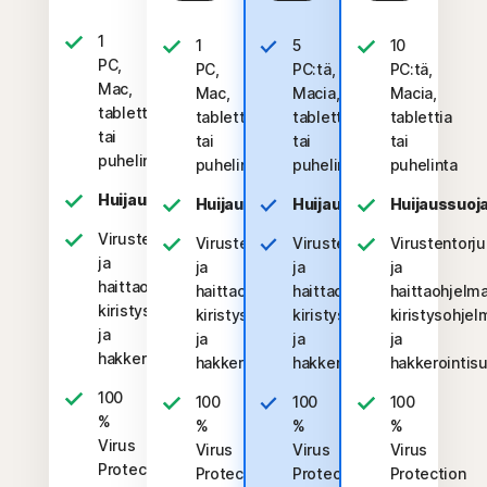
1
1
5
10
PC,
PC,
PC:tä,
PC:tä,
Mac,
Mac,
Macia,
Macia,
tabletti
tabletti
tablettia
tablettia
tai
tai
tai
tai
puhelin
puhelin
puhelinta
puhelinta
Huijaussuoja
Huijaussuoja
Huijaussuoja
Huijaussuoj
Virustentorjunta
Virustentorjunta
Virustentorjunta
Virustentorju
ja
ja
ja
ja
haittaohjelma-,
haittaohjelma-,
haittaohjelma-,
haittaohjelma
kiristysohjelma-
kiristysohjelma-
kiristysohjelma-
kiristysohjel
ja
ja
ja
ja
hakkerointisuojaus
hakkerointisuojaus
hakkerointisuojaus
hakkerointis
100
100
100
100
%
%
%
%
Virus
Virus
Virus
Virus
Protection
Protection
Protection
Protection