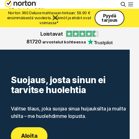
Hae
Yksityishenkilöt
Norton 360 Deluxe mahtavaan hintaan: 59.90 €
Pyydä
ensimmäisestä vuodesta. Säännöt ja ehdot ovat
tarjous
voimassa*
Pienyritykset
Loistavat
81720
arvostelut kohteessa
Tuki
Kokeile maksutta
Suojaus, josta sinun ei
tarvitse huolehtia
Suomi
Valitse tilaus, joka suojaa sinua huijauksilta ja muilta
Kirjaudu sisään
uhilta – me huolehdimme lopusta.
Aloita