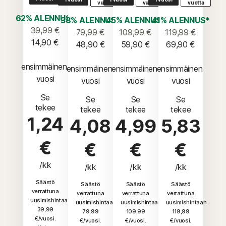
vuotta
vuotta
vuotta
62% ALENNUS*
38% ALENNUS*
45% ALENNUS*
41% ALENNUS*
39,99 €
79,99 €
109,99 €
119,99 €
14,90 €
48,90 €
59,90 €
69,90 €
ensimmäinen 
ensimmäinen 
ensimmäinen 
ensimmäinen 
vuosi
vuosi
vuosi
vuosi
Se
Se
Se
Se
tekee
tekee
tekee
tekee
1,24
4,08
4,99
5,83
€
€
€
€
/kk
/kk
/kk
/kk
Säästö
Säästö
Säästö
Säästö
verrattuna
verrattuna
verrattuna
verrattuna
uusimishintaan
uusimishintaan
uusimishintaan
uusimishintaan
39,99
79,99
109,99
119,99
€/vuosi.
€/vuosi.
€/vuosi.
€/vuosi.