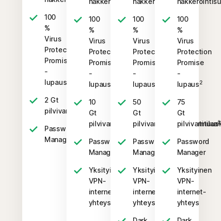
hakkerointisuojaus
hakkerointisuojaus
hakkerointis
100
100
100
100
%
%
%
%
Virus
Virus
Virus
Virus
Protection
Protection
Protection
Protection
Promise
Promise
Promise
Promise
-
-
-
-
2
lupaus
2
2
2
lupaus
lupaus
lupaus
2 Gt
10
50
75
‡‡,4
pilvivarmuuskopiointitilaa
Gt
Gt
Gt
‡‡,4
‡
pilvivarmuuskopiointitilaa
pilvivarmuuskopiointitilaa
pilvivarmuusk
Password
Manager
Password
Password
Password
Manager
Manager
Manager
Yksityinen
Yksityinen
Yksityinen
VPN-
VPN-
VPN-
internet-
internet-
internet-
yhteys
yhteys
yhteys
Dark
Dark