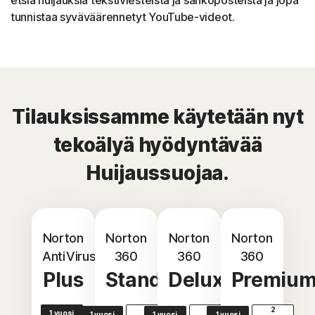
etsiä huijauksia tekstiviesteistä ja sähköposteista ja jopa
tunnistaa syväväärennetyt YouTube-videot.
Tilauksissamme käytetään nyt
tekoälyä hyödyntävää
Huijaussuojaa.
Norton
Norton
Norton
Norton
AntiVirus
360
360
360
Plus
Standard
Deluxe
Premiu
2
2
2
1 vuosi
1 vuosi
1 vuosi
1 vuosi