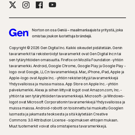
Norton on osa Geniä – maailmanlaajuista yritystä, joka
omistaa joukon luotettuja brändejä.​
Copyright © 2026 Gen Digital Inc. Kaikki oikeudet pidätetään. Genin
tavaramerkit tai rekisteröidyt tavaramerkit ovat Gen Digital Inc:n tai
sen tytäryhtiöiden omaisuutta. Firefox on Mozilla Foundation -yhtiön
tavaramerkki. Android, Google Chrome, Google Play ja Google Play -
logo ovat Google, LLC:n tavaramerkkejä. Mac, iPhone, iPad, Apple ja
Apple-logo ovat Apple Inc. -yhtiön rekisteröityjä tavaramerkkejä
Yhdysvalloissa ja muissa maissa. App Store on Apple Inc. -yhtiön
palvelumerkki. Alexa ja siihen liittyvät logot ovat Amazon.com, Inc. -
yhtiön tai sen tytäryhtiöiden tavaramerkkejä. Microsoft- ja Windows-
logot ovat Microsoft Corporationin tavaramerkkejä Yhdysvalloissa ja
muissa maissa. Android-robotti on toisinnettu tai muokattu Googlen
luomasta ja jakamasta teoksesta ja sitä käytetään Creative
Commons 3.0 Attribution License -sopimuksen ehtojen mukaan.
Muut tuotemerkit voivat olla omistajiensa tavaramerkkejä.