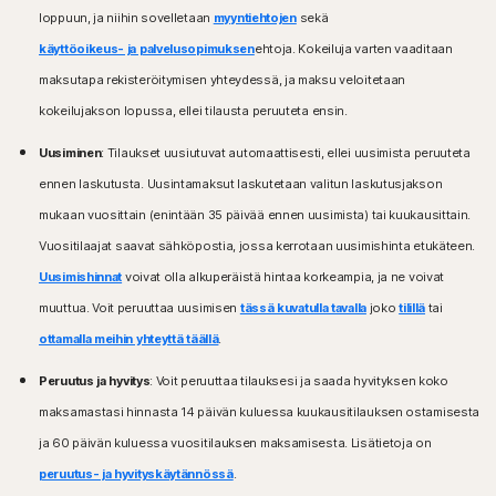
Windows™-käyttöjärjestelmät
AMD Snapdragon/ARM -siruja.
loppuun, ja niihin sovelletaan
myyntiehtojen
sekä
Snapdragon/ARM-siruja käyttävissä laitteissa Lapsilukko ei
Microsoft Windows 11/10 (kaikki versiot paitsi Windows
ole käytettävissä.
käyttöoikeus- ja palvelusopimuksen
ehtoja. Kokeiluja varten vaaditaan
11/10 in S mode),
Microsoft Windows 8/8.1 (kaikki versiot),
maksutapa rekisteröitymisen yhteydessä, ja maksu veloitetaan
Windows™-käyttöjärjestelmät
Microsoft Windows 7 (32- ja 64-bittinen), jossa on
kokeilujakson lopussa, ellei tilausta peruuteta ensin.
Microsoft Windows 11 -yhteensopiva
vähintään Service Pack 1 (SP 1).
Microsoft Windows 10 (kaikki versiot)
Uusiminen
: Tilaukset uusiutuvat automaattisesti, ellei uusimista peruuteta
Microsoft Windows 8/8.1 (kaikki versiot). Kaikki
Mac®-käyttöjärjestelmät
suojaustoiminnot eivät ole saatavilla Windows 8:n
ennen laskutusta. Uusintamaksut laskutetaan valitun laskutusjakson
Mac-laitteet, joissa on Apple® macOS-
aloitusnäytön selainsovelluksiin
käyttöjärjestelmän uusin versio ja kaksi sitä edeltävää
mukaan vuosittain (enintään 35 päivää ennen uusimista) tai kuukausittain.
Microsoft Windows 7 (kaikki versiot), jossa on Service
versiota.
Vuositilaajat saavat sähköpostia, jossa kerrotaan uusimishinta etukäteen.
Pack 1 (SP 1) tai uudempi sekä SHA2-tuki
Uusimishinnat
voivat olla alkuperäistä hintaa korkeampia, ja ne voivat
Android™-käyttöjärjestelmät
Mac®-käyttöjärjestelmät
Android-laitteet, joissa on versio 10.0 tai sitä uudempi.
muuttua. Voit peruuttaa uusimisen
tässä kuvatulla tavalla
joko
tilillä
tai
MacOS 10.13 tai uudempi.
Edellyttää, että Google Play -sovellus on asennettu.
ottamalla meihin yhteyttä täällä
.
Seuraavia ominaisuuksia ei tueta: Nortonin
Google TV, jossa on versio Android TV OS 10.0 tai sitä
pilvivarmuuskopiointi, Nortonin lapsilukko, Norton
uudempi.
Peruutus ja hyvitys
: Voit peruuttaa tilauksesi ja saada hyvityksen koko
SafeCam.
maksamastasi hinnasta 14 päivän kuluessa kuukausitilauksen ostamisesta
iOS-käyttöjärjestelmät
Android™-käyttöjärjestelmät
ja 60 päivän kuluessa vuositilauksen maksamisesta. Lisätietoja on
iPhone- tai iPad-laitteet, joissa on Apple® iOS -
Android 10.0 tai uudempi. Edellyttää, että Google Play
käyttöjärjestelmän uusin versio ja kaksi sitä edeltävää
peruutus- ja hyvityskäytännössä
.
-sovellus on asennettu. Ei monikäyttäjätukea.
versiota.