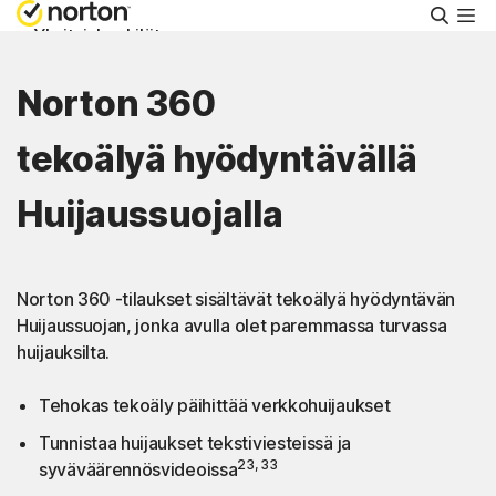
Hae
Yksityishenkilöt
Norton 360
Pienyritykset
tekoälyä hyödyntävällä
Tuki
Huijaussuojalla
Kokeile maksutta
Norton 360 -tilaukset sisältävät tekoälyä hyödyntävän
Suomi
Huijaussuojan, jonka avulla olet paremmassa turvassa
huijauksilta.
Kirjaudu sisään
Tehokas tekoäly päihittää verkkohuijaukset
Tunnistaa huijaukset tekstiviesteissä ja
23, 33
syväväärennösvideoissa