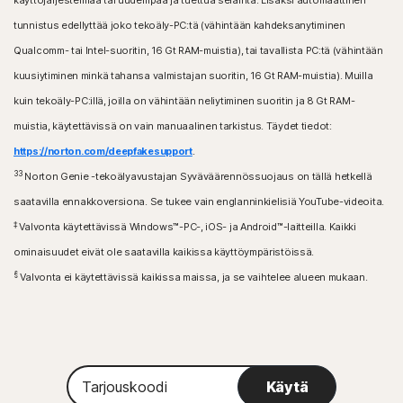
käyttöjärjestelmää tai uudempaa ja tuettua selainta. Lisäksi automaattinen
tunnistus edellyttää joko tekoäly-PC:tä (vähintään kahdeksanytiminen
Qualcomm- tai Intel-suoritin, 16 Gt RAM-muistia), tai tavallista PC:tä (vähintään
kuusiytiminen minkä tahansa valmistajan suoritin, 16 Gt RAM-muistia). Muilla
kuin tekoäly-PC:illä, joilla on vähintään neliytiminen suoritin ja 8 Gt RAM-
muistia, käytettävissä on vain manuaalinen tarkistus. Täydet tiedot:
https://norton.com/deepfakesupport
.
33
Norton Genie -tekoälyavustajan Syväväärennössuojaus on tällä hetkellä
saatavilla ennakkoversiona. Se tukee vain englanninkielisiä YouTube-videoita.
‡
Valvonta käytettävissä Windows™-PC-, iOS- ja Android™-laitteilla. Kaikki
ominaisuudet eivät ole saatavilla kaikissa käyttöympäristöissä.
§
Valvonta ei käytettävissä kaikissa maissa, ja se vaihtelee alueen mukaan.
Tarjouskoodi
Käytä