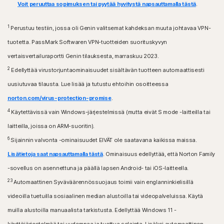
ColorOS 7.1 tai uudempi. Edellyttää, että Google Play -
Voit peruuttaa sopimuksen tai pyytää hyvitystä napsauttamalla tästä
.
Apple TV -laitteet, joissa on Apple® tvOS -
sovellus on asennettu.
käyttöjärjestelmän uusin versio ja kaksi sitä edeltävää
versiota.
1
Perustuu testiin, jossa oli Genin valitsemat kahdeksan muuta johtavaa VPN-
iOS-käyttöjärjestelmät
tuotetta. PassMark Softwaren VPN-tuotteiden suorituskyvyn
iPhone- tai iPad-laitteet (Apple® iOS -
Fire OS -käyttöjärjestelmät
käyttöjärjestelmän uusin versio ja kaksi sitä edeltävää
vertaisvertailuraportti Genin tilauksesta, marraskuu 2023.
Amazon Fire TV -laite, jossa on Fire OS 8 tai sitä
versiota).
uudempi versio.
2
Edellyttää virustorjuntaominaisuudet sisältävän tuotteen automaattisesti
uusiutuvaa tilausta. Lue lisää ja tutustu ehtoihin osoitteessa
Selainlaajennus
norton.com/virus-protection-promise
.
Google Chrome
4
Microsoft Edge (Windows)
Käytettävissä vain Windows-järjestelmissä (mutta eivät S mode -laitteilla tai
Mozilla Firefox
laitteilla, joissa on ARM-suoritin).
6
Sijainnin valvonta -ominaisuudet EIVÄT ole saatavana kaikissa maissa.
Lisätietoja saat napsauttamalla tästä
. Ominaisuus edellyttää, että Norton Family
-sovellus on asennettuna ja päällä lapsen Android- tai iOS-laitteella.
23
Automaattinen Syväväärennössuojaus toimii vain englanninkielisillä
videoilla tuetuilla sosiaalinen median alustoilla tai videopalveluissa. Käytä
muilla alustoilla manuaalista tarkistusta. Edellyttää Windows 11 -