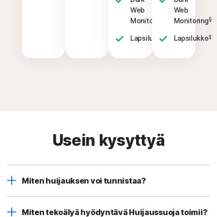
Web
Web
§
§
Monitoring
Monitoring
‡
‡
Lapsilukko
Lapsilukko
Usein kysyttyä
Miten huijauksen voi tunnistaa?
Miten tekoälyä hyödyntävä Huijaussuoja toimii?