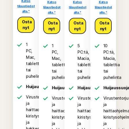
Katso
Katso
Katso
Katso
tilaustiedot
tilaustiedot
tilaustiedot
tilaustiedot
alta.*
alta.*
alta.*
alta.*
Osta
Osta
Osta
Osta
nyt
nyt
nyt
nyt
1
1
5
10
PC,
PC,
PC:tä,
PC:tä,
Mac,
Mac,
Macia,
Macia,
tabletti
tabletti
tablettia
tablettia
tai
tai
tai
tai
puhelin
puhelin
puhelinta
puhelinta
Huijaussuoja
Huijaussuoja
Huijaussuoja
Huijaussuoj
Virustentorjunta
Virustentorjunta
Virustentorjunta
Virustentorju
ja
ja
ja
ja
haittaohjelma-,
haittaohjelma-,
haittaohjelma-,
haittaohjelma
kiristysohjelma-
kiristysohjelma-
kiristysohjelma-
kiristysohjel
ja
ja
ja
ja
hakkerointisuojaus