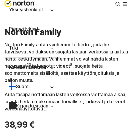
Hae
Yksityishenkilöt
Pienyritykset
Norton Family
Norton Family antaa vanhemmille tiedot, joita he
Tuki
tarvitsevat voidakseen suojata lastaan verkossa ja auttaa
häntä keskittymään. Vanhemmat voivat nähdä lasten
20
8
hakusanat
ja katsotut videot
, suojata heitä
Kokeile maksutta
sopimattomalta sisällöltä, asettaa käyttörajoituksia ja
paljon muuta.
Suomi
Auta tasapainottamaan lasten verkossa viettämää aikaa,
ja auta heitä omaksumaan turvalliset, järkevät ja terveet
Kirjaudu sisään
verkonkäyttötavat.
38,99 €