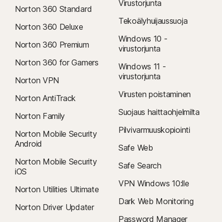
Virustorjunta
ottamalla meihin yhteyttä täällä
.
Norton 360 Standard
Peruutus ja hyvitys
: Voit peruuttaa tilauksesi ja saada hyvityksen
Tekoälyhuijaussuoja
Norton 360 Deluxe
koko maksamastasi hinnasta 14 päivän kuluessa kuukausitilauksen
Windows 10 -
ostamisesta ja 60 päivän kuluessa vuositilauksen maksamisesta.
Norton 360 Premium
virustorjunta
Lisätietoja on
peruutus- ja hyvityskäytännössä
.
Norton 360 for Gamers
Windows 11 -
Voit peruuttaa sopimuksen tai pyytää hyvitystä napsauttamalla
virustorjunta
tästä
Norton VPN
.
Virusten poistaminen
Norton AntiTrack
‡
Lapsilukko voidaan asentaa ja sitä voidaan käyttää vain Windows™-
Suojaus haittaohjelmilta
Norton Family
tietokoneilla sekä iOS- ja Android™-laitteilla. Kaikki ominaisuudet eivät ole
Pilvivarmuuskopiointi
Norton Mobile Security
kuitenkaan saatavilla kaikissa käyttöympäristöissä. Vanhemmat voivat
Android
valvoa ja ohjata lastensa toimintaa mobiilisovelluksemme avulla miltä
Safe Web
tahansa laitteelta – Windows (ei Windows in S mode), Mac, iOS tai Android.
Norton Mobile Security
Safe Search
Vaihtoehtoisesti he voivat kirjautua tililleen osoitteessa my.Norton.com ja
iOS
käyttää Lapsilukko-ominaisuutta millä tahansa selaimella. Mobiilisovellus
VPN Windows 10:lle
Norton Utilities Ultimate
on ladattava erikseen. IOS-sovellus on saatavissa kaikkialla,
Dark Web Monitoring
paitsi näissä maissa
Norton Driver Updater
.
Password Manager