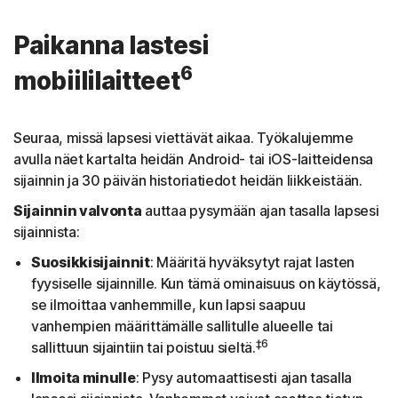
Paikanna lastesi
6
mobiililaitteet
Seuraa, missä lapsesi viettävät aikaa. Työkalujemme
avulla näet kartalta heidän Android- tai iOS-laitteidensa
sijainnin ja 30 päivän historiatiedot heidän liikkeistään.
Sijainnin valvonta
auttaa pysymään ajan tasalla lapsesi
sijainnista:
Suosikkisijainnit
: Määritä hyväksytyt rajat lasten
fyysiselle sijainnille. Kun tämä ominaisuus on käytössä,
se ilmoittaa vanhemmille, kun lapsi saapuu
vanhempien määrittämälle sallitulle alueelle tai
‡6
sallittuun sijaintiin tai poistuu sieltä.
Ilmoita minulle
: Pysy automaattisesti ajan tasalla