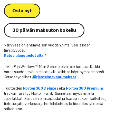
Osta nyt
30 päivän maksuton kokeilu
Näkyvissä on ensimmäisen vuoden hinta. Sen jälkeen
{mrsp}/vuosi.
Katso tilaustiedot alta.*
1
Mac® ja Windows™ 10 in S mode eivät ole tuettuja. Kaikki
ominaisuudet eivät ole saatavilla kaikissa käyttöympäristöissä.
Katso täydelliset
Järjestelmävaatimukset
Tuotteiden
Norton 360 Deluxe
sekä
Norton 360 Premium
tilauksiin sisältyy Norton Family (tunnetaan myös nimellä
Lapsilukko). Saat sen ominaisuudet ja lisäsuojauksen laitteillesi,
tietosuojalle verkossa ja henkilökohtaisille tiedoillesi yhdessä
ratkaisussa.