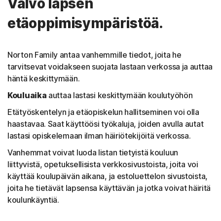
Valvo lapsen
etäoppimisympäristöä.
Norton Family antaa vanhemmille tiedot, joita he
tarvitsevat voidakseen suojata lastaan verkossa ja auttaa
häntä keskittymään.
Kouluaika
auttaa lastasi keskittymään koulutyöhön
Etätyöskentelyn ja etäopiskelun hallitseminen voi olla
haastavaa. Saat käyttöösi työkaluja, joiden avulla autat
lastasi opiskelemaan ilman häiriötekijöitä verkossa.
Vanhemmat voivat luoda listan tietyistä kouluun
liittyvistä, opetuksellisista verkkosivustoista, joita voi
käyttää koulupäivän aikana, ja estoluettelon sivustoista,
joita he tietävät lapsensa käyttävän ja jotka voivat häiritä
koulunkäyntiä.