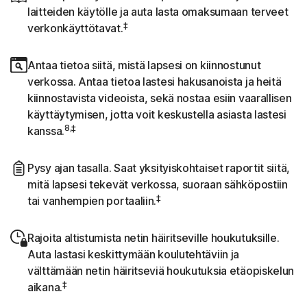
laitteiden käytölle ja auta lasta omaksumaan terveet
‡
verkonkäyttötavat.
Antaa tietoa siitä, mistä lapsesi on kiinnostunut
verkossa. Antaa tietoa lastesi hakusanoista ja heitä
kiinnostavista videoista, sekä nostaa esiin vaarallisen
käyttäytymisen, jotta voit keskustella asiasta lastesi
8,‡
kanssa.
Pysy ajan tasalla. Saat yksityiskohtaiset raportit siitä,
mitä lapsesi tekevät verkossa, suoraan sähköpostiin
‡
tai vanhempien portaaliin.
Rajoita altistumista netin häiritseville houkutuksille.
Auta lastasi keskittymään koulutehtäviin ja
välttämään netin häiritseviä houkutuksia etäopiskelun
‡
aikana.