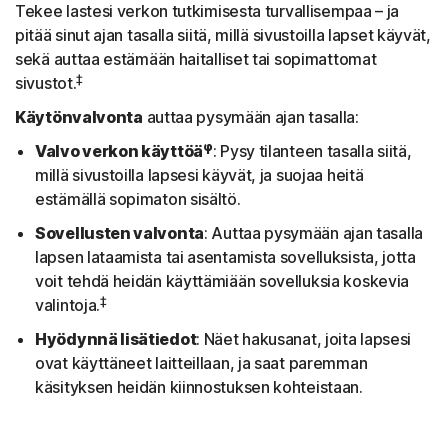
Tekee lastesi verkon tutkimisesta turvallisempaa – ja
pitää sinut ajan tasalla siitä, millä sivustoilla lapset käyvät,
sekä auttaa estämään haitalliset tai sopimattomat
‡
sivustot.
Käytönvalvonta
auttaa pysymään ajan tasalla:
φ
Valvo verkon käyttöä
: Pysy tilanteen tasalla siitä,
millä sivustoilla lapsesi käyvät, ja suojaa heitä
estämällä sopimaton sisältö.
Sovellusten valvonta
: Auttaa pysymään ajan tasalla
lapsen lataamista tai asentamista sovelluksista, jotta
voit tehdä heidän käyttämiään sovelluksia koskevia
‡
valintoja.
Hyödynnä lisätiedot
: Näet hakusanat, joita lapsesi
ovat käyttäneet laitteillaan, ja saat paremman
käsityksen heidän kiinnostuksen kohteistaan.