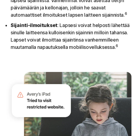
lapsesi sijainnista. Vanhemmat voivat asettaa tietyn
päivämäärän ja kellonajan, jolloin he saavat
6
automaattiset ilmoitukset lapsen laitteen sijainnista.
Sijainti-ilmoitukset
: Lapsesi voivat helposti lähettää
sinulle laitteensa kulloisenkin sijainnin milloin tahansa.
Lapset voivat ilmoittaa sijaintinsa vanhemmilleen
6
muutamalla napautuksella mobiilisovelluksessa.