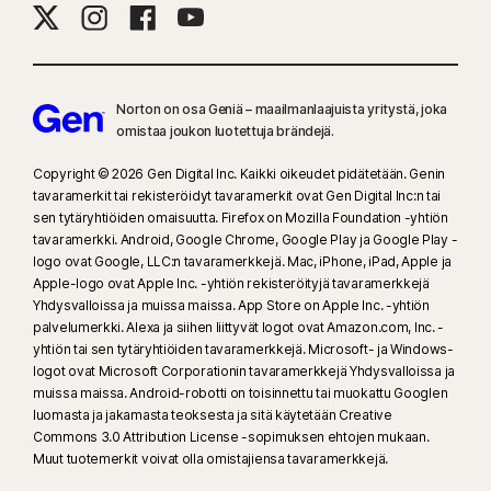
Norton on osa Geniä – maailmanlaajuista yritystä, joka
omistaa joukon luotettuja brändejä.​
Copyright © 2026 Gen Digital Inc. Kaikki oikeudet pidätetään. Genin
tavaramerkit tai rekisteröidyt tavaramerkit ovat Gen Digital Inc:n tai
sen tytäryhtiöiden omaisuutta. Firefox on Mozilla Foundation -yhtiön
tavaramerkki. Android, Google Chrome, Google Play ja Google Play -
logo ovat Google, LLC:n tavaramerkkejä. Mac, iPhone, iPad, Apple ja
Apple-logo ovat Apple Inc. -yhtiön rekisteröityjä tavaramerkkejä
Yhdysvalloissa ja muissa maissa. App Store on Apple Inc. -yhtiön
palvelumerkki. Alexa ja siihen liittyvät logot ovat Amazon.com, Inc. -
yhtiön tai sen tytäryhtiöiden tavaramerkkejä. Microsoft- ja Windows-
logot ovat Microsoft Corporationin tavaramerkkejä Yhdysvalloissa ja
muissa maissa. Android-robotti on toisinnettu tai muokattu Googlen
luomasta ja jakamasta teoksesta ja sitä käytetään Creative
Commons 3.0 Attribution License -sopimuksen ehtojen mukaan.
Muut tuotemerkit voivat olla omistajiensa tavaramerkkejä.