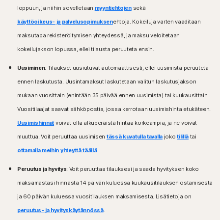
Windows™-käyttöjärjestelmät
AMD Snapdragon/ARM -siruja.
loppuun, ja niihin sovelletaan
myyntiehtojen
sekä
Snapdragon/ARM-siruja käyttävissä laitteissa Lapsilukko ei
Microsoft Windows 11/10 (kaikki versiot paitsi Windows
ole käytettävissä.
käyttöoikeus- ja palvelusopimuksen
ehtoja. Kokeiluja varten vaaditaan
11/10 in S mode),
Microsoft Windows 8/8.1 (kaikki versiot),
maksutapa rekisteröitymisen yhteydessä, ja maksu veloitetaan
Windows™-käyttöjärjestelmät
Microsoft Windows 7 (32- ja 64-bittinen), jossa on
kokeilujakson lopussa, ellei tilausta peruuteta ensin.
Microsoft Windows 11 -yhteensopiva
vähintään Service Pack 1 (SP 1).
Microsoft Windows 10 (kaikki versiot)
Uusiminen
: Tilaukset uusiutuvat automaattisesti, ellei uusimista peruuteta
Microsoft Windows 8/8.1 (kaikki versiot). Kaikki
Mac®-käyttöjärjestelmät
suojaustoiminnot eivät ole saatavilla Windows 8:n
ennen laskutusta. Uusintamaksut laskutetaan valitun laskutusjakson
Mac-laitteet, joissa on Apple® macOS-
aloitusnäytön selainsovelluksiin
käyttöjärjestelmän uusin versio ja kaksi sitä edeltävää
mukaan vuosittain (enintään 35 päivää ennen uusimista) tai kuukausittain.
Microsoft Windows 7 (kaikki versiot), jossa on Service
versiota.
Vuositilaajat saavat sähköpostia, jossa kerrotaan uusimishinta etukäteen.
Pack 1 (SP 1) tai uudempi sekä SHA2-tuki
Uusimishinnat
voivat olla alkuperäistä hintaa korkeampia, ja ne voivat
Android™-käyttöjärjestelmät
Mac®-käyttöjärjestelmät
Android-laitteet, joissa on versio 10.0 tai sitä uudempi.
muuttua. Voit peruuttaa uusimisen
tässä kuvatulla tavalla
joko
tilillä
tai
MacOS 10.13 tai uudempi.
Edellyttää, että Google Play -sovellus on asennettu.
ottamalla meihin yhteyttä täällä
.
Seuraavia ominaisuuksia ei tueta: Nortonin
Google TV, jossa on versio Android TV OS 10.0 tai sitä
pilvivarmuuskopiointi, Nortonin lapsilukko, Norton
uudempi.
Peruutus ja hyvitys
: Voit peruuttaa tilauksesi ja saada hyvityksen koko
SafeCam.
maksamastasi hinnasta 14 päivän kuluessa kuukausitilauksen ostamisesta
iOS-käyttöjärjestelmät
Android™-käyttöjärjestelmät
ja 60 päivän kuluessa vuositilauksen maksamisesta. Lisätietoja on
iPhone- tai iPad-laitteet, joissa on Apple® iOS -
Android 10.0 tai uudempi. Edellyttää, että Google Play
käyttöjärjestelmän uusin versio ja kaksi sitä edeltävää
peruutus- ja hyvityskäytännössä
.
-sovellus on asennettu. Ei monikäyttäjätukea.
versiota.