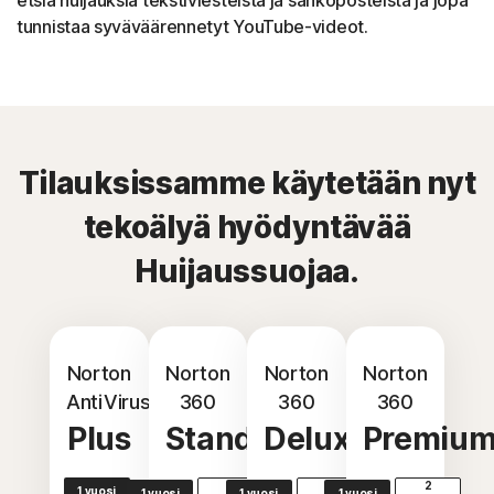
etsiä huijauksia tekstiviesteistä ja sähköposteista ja jopa
tunnistaa syväväärennetyt YouTube-videot.
Tilauksissamme käytetään nyt
tekoälyä hyödyntävää
Huijaussuojaa.
Norton
Norton
Norton
Norton
AntiVirus
360
360
360
Plus
Standard
Deluxe
Premiu
2
2
2
1 vuosi
1 vuosi
1 vuosi
1 vuosi