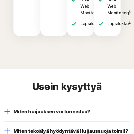
Web
Web
§
§
Monitoring
Monitoring
‡
‡
Lapsilukko
Lapsilukko
Usein kysyttyä
Miten huijauksen voi tunnistaa?
Miten tekoälyä hyödyntävä Huijaussuoja toimii?