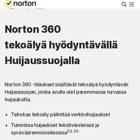
Hae
Yksityishenkilöt
Norton 360
Pienyritykset
tekoälyä hyödyntävällä
Tuki
Huijaussuojalla
Kokeile maksutta
Norton 360 -tilaukset sisältävät tekoälyä hyödyntävän
Suomi
Huijaussuojan, jonka avulla olet paremmassa turvassa
huijauksilta.
Kirjaudu sisään
Tehokas tekoäly päihittää verkkohuijaukset
Tunnistaa huijaukset tekstiviesteissä ja
23, 33
syväväärennösvideoissa