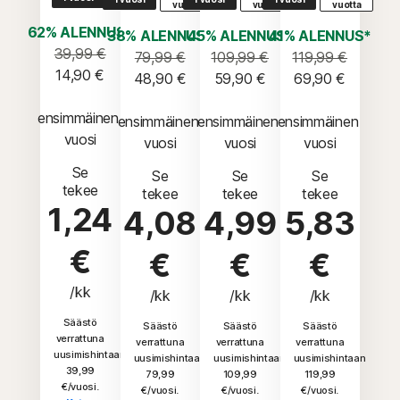
vuotta
vuotta
vuotta
62% ALENNUS*
38% ALENNUS*
45% ALENNUS*
41% ALENNUS*
39,99 €
79,99 €
109,99 €
119,99 €
14,90 €
48,90 €
59,90 €
69,90 €
ensimmäinen 
ensimmäinen 
ensimmäinen 
ensimmäinen 
vuosi
vuosi
vuosi
vuosi
Se
Se
Se
Se
tekee
tekee
tekee
tekee
1,24
4,08
4,99
5,83
€
€
€
€
/kk
/kk
/kk
/kk
Säästö
Säästö
Säästö
Säästö
verrattuna
verrattuna
verrattuna
verrattuna
uusimishintaan
uusimishintaan
uusimishintaan
uusimishintaan
39,99
79,99
109,99
119,99
€/vuosi.
€/vuosi.
€/vuosi.
€/vuosi.