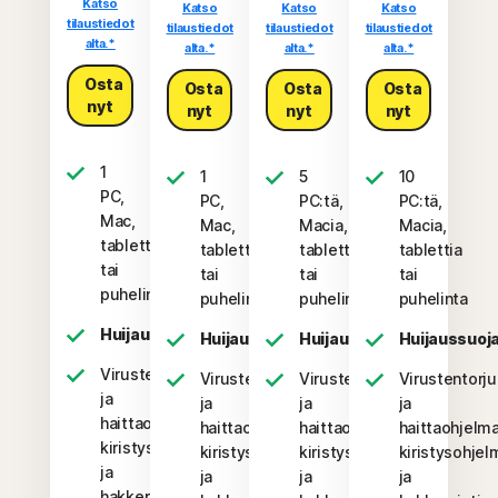
Katso
Katso
Katso
Katso
tilaustiedot
tilaustiedot
tilaustiedot
tilaustiedot
alta.*
alta.*
alta.*
alta.*
Osta
Osta
Osta
Osta
nyt
nyt
nyt
nyt
1
1
5
10
PC,
PC,
PC:tä,
PC:tä,
Mac,
Mac,
Macia,
Macia,
tabletti
tabletti
tablettia
tablettia
tai
tai
tai
tai
puhelin
puhelin
puhelinta
puhelinta
Huijaussuoja
Huijaussuoja
Huijaussuoja
Huijaussuoj
Virustentorjunta
Virustentorjunta
Virustentorjunta
Virustentorju
ja
ja
ja
ja
haittaohjelma-,
haittaohjelma-,
haittaohjelma-,
haittaohjelma
kiristysohjelma-
kiristysohjelma-
kiristysohjelma-
kiristysohjel
ja
ja
ja
ja
hakkerointisuojaus