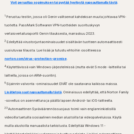
ColorOS 7.1 tai uudempi. Edellyttää, että Google Play -
Voit peruuttaa sopimuksen tai pyytää hyvitystä napsauttamalla tästä
.
Apple TV -laitteet, joissa on Apple® tvOS -
sovellus on asennettu.
käyttöjärjestelmän uusin versio ja kaksi sitä edeltävää
versiota.
1
Perustuu testiin, jossa oli Genin valitsemat kahdeksan muuta johtavaa VPN-
iOS-käyttöjärjestelmät
tuotetta. PassMark Softwaren VPN-tuotteiden suorituskyvyn
iPhone- tai iPad-laitteet (Apple® iOS -
Fire OS -käyttöjärjestelmät
käyttöjärjestelmän uusin versio ja kaksi sitä edeltävää
vertaisvertailuraportti Genin tilauksesta, marraskuu 2023.
Amazon Fire TV -laite, jossa on Fire OS 8 tai sitä
versiota).
uudempi versio.
2
Edellyttää virustorjuntaominaisuudet sisältävän tuotteen automaattisesti
uusiutuvaa tilausta. Lue lisää ja tutustu ehtoihin osoitteessa
Selainlaajennus
norton.com/virus-protection-promise
.
Google Chrome
4
Microsoft Edge (Windows)
Käytettävissä vain Windows-järjestelmissä (mutta eivät S mode -laitteilla tai
Mozilla Firefox
laitteilla, joissa on ARM-suoritin).
6
Sijainnin valvonta -ominaisuudet EIVÄT ole saatavana kaikissa maissa.
Lisätietoja saat napsauttamalla tästä
. Ominaisuus edellyttää, että Norton Family
-sovellus on asennettuna ja päällä lapsen Android- tai iOS-laitteella.
23
Automaattinen Syväväärennössuojaus toimii vain englanninkielisillä
videoilla tuetuilla sosiaalinen median alustoilla tai videopalveluissa. Käytä
muilla alustoilla manuaalista tarkistusta. Edellyttää Windows 11 -