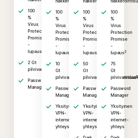
hakkerointisuojaus
hakkerointisuojaus
hakkerointis
100
100
100
100
%
%
%
%
Virus
Virus
Virus
Virus
Protection
Protection
Protection
Protection
Promise
Promise
Promise
Promise
-
-
-
-
2
lupaus
2
2
2
lupaus
lupaus
lupaus
2 Gt
10
50
75
‡‡,4
pilvivarmuuskopiointitilaa
Gt
Gt
Gt
‡‡,4
‡
pilvivarmuuskopiointitilaa
pilvivarmuuskopiointitilaa
pilvivarmuusk
Password
Manager
Password
Password
Password
Manager
Manager
Manager
Yksityinen
Yksityinen
Yksityinen
VPN-
VPN-
VPN-
internet-
internet-
internet-
yhteys
yhteys
yhteys
Dark
Dark