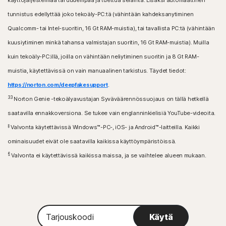
käyttöjärjestelmää tai uudempaa ja tuettua selainta. Lisäksi automaattinen
tunnistus edellyttää joko tekoäly-PC:tä (vähintään kahdeksanytiminen
Qualcomm- tai Intel-suoritin, 16 Gt RAM-muistia), tai tavallista PC:tä (vähintään
kuusiytiminen minkä tahansa valmistajan suoritin, 16 Gt RAM-muistia). Muilla
kuin tekoäly-PC:illä, joilla on vähintään neliytiminen suoritin ja 8 Gt RAM-
muistia, käytettävissä on vain manuaalinen tarkistus. Täydet tiedot:
https://norton.com/deepfakesupport
.
33
Norton Genie -tekoälyavustajan Syväväärennössuojaus on tällä hetkellä
saatavilla ennakkoversiona. Se tukee vain englanninkielisiä YouTube-videoita.
‡
Valvonta käytettävissä Windows™-PC-, iOS- ja Android™-laitteilla. Kaikki
ominaisuudet eivät ole saatavilla kaikissa käyttöympäristöissä.
§
Valvonta ei käytettävissä kaikissa maissa, ja se vaihtelee alueen mukaan.
Tarjouskoodi
Käytä