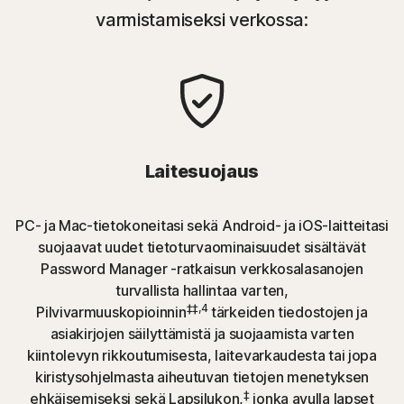
varmistamiseksi verkossa:
Laitesuojaus
PC- ja Mac-tietokoneitasi sekä Android- ja iOS-laitteitasi
suojaavat uudet tietoturvaominaisuudet sisältävät
Password Manager -ratkaisun verkkosalasanojen
turvallista hallintaa varten,
‡‡,4
Pilvivarmuuskopioinnin
tärkeiden tiedostojen ja
asiakirjojen säilyttämistä ja suojaamista varten
kiintolevyn rikkoutumisesta, laitevarkaudesta tai jopa
kiristysohjelmasta aiheutuvan tietojen menetyksen
‡
ehkäisemiseksi sekä Lapsilukon,
jonka avulla lapset