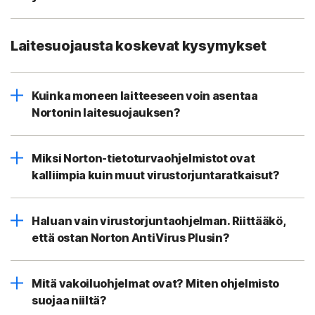
Laitesuojausta koskevat kysymykset
Kuinka moneen laitteeseen voin asentaa
Nortonin laitesuojauksen?
Miksi Norton-tietoturvaohjelmistot ovat
kalliimpia kuin muut virustorjuntaratkaisut?
Haluan vain virustorjuntaohjelman. Riittääkö,
että ostan Norton AntiVirus Plusin?
Mitä vakoiluohjelmat ovat? Miten ohjelmisto
suojaa niiltä?