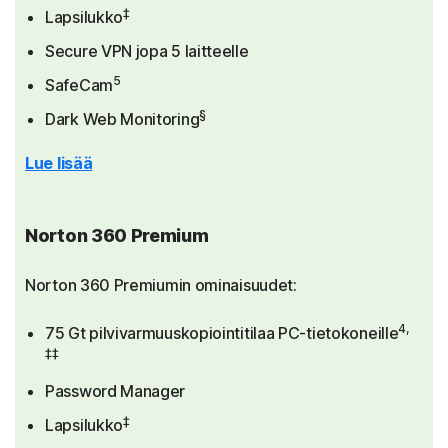
‡
Lapsilukko
Secure VPN jopa 5 laitteelle
5
SafeCam
§
Dark Web Monitoring
Lue lisää
Norton 360 Premium
Norton 360 Premiumin ominaisuudet:
4,
75 Gt pilvivarmuuskopiointitilaa PC-tietokoneille
‡‡
Password Manager
‡
Lapsilukko