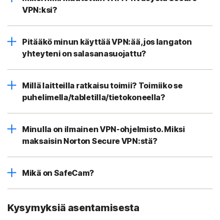
VPN:ksi?
Pitääkö minun käyttää VPN:ää, jos langaton
yhteyteni on salasanasuojattu?
Millä laitteilla ratkaisu toimii? Toimiiko se
puhelimella/tabletilla/tietokoneella?
Minulla on ilmainen VPN-ohjelmisto. Miksi
maksaisin Norton Secure VPN:stä?
Mikä on SafeCam?
Kysymyksiä asentamisesta