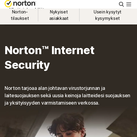
Hae
Yksityishenkilöt
Norton-
Nykyiset
Usein kysytyt
tilaukset
asiakkaat
kysymykset
Pienyritykset
Norton™ Internet
Tuki
Security
Kokeile maksutta
Norton tarjoaa alan johtavan virustorjunnan ja
Suomi
laitesuojauksen sekä uusia keinoja laitteidesi suojauksen
ja yksityisyyden varmistamiseen verkossa.
Kirjaudu sisään