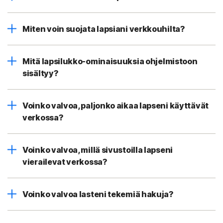
Miten voin suojata lapsiani verkkouhilta?
Mitä lapsilukko-ominaisuuksia ohjelmistoon
sisältyy?
Voinko valvoa, paljonko aikaa lapseni käyttävät
verkossa?
Voinko valvoa, millä sivustoilla lapseni
vierailevat verkossa?
Voinko valvoa lasteni tekemiä hakuja?