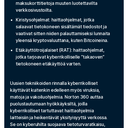
maksukorttitietoja muuten luotettavilta
verkkosivustoilta.
Kiristysohjelmat: haittaohjelmat, jotka
salaavat tietokoneen sisältämät tiedostot ja
vaativat sitten niiden palauttamiseksi lunnaita
yleensä kryptovaluuttana, kuten Bitcoineina.
Etäkäyttötroijalaiset (RAT): haittaohjelmat,
jotka tarjoavat kyberrikolliselle ”takaoven”
tietokoneen etäkäyttöä varten.
Uusien tekniikoiden rinnalla kyberrikolliset
käyttävät kuitenkin edelleen myös viruksia,
matoja ja vakoiluohjelmia. Norton 360 auttaa
puolustautumaan hyökkäyksiltä, joilla
kyberrikolliset tartuttavat haittaohjelmia
laitteisiin ja heikentävät yksityisyyttä verkossa.
Se on kyberuhilta suojaava tietoturvaratkaisu,