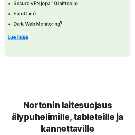
Secure VPN jopa 10 laitteelle
5
SafeCam
§
Dark Web Monitoring
Lue lisää
Nortonin laitesuojaus
älypuhelimille, tableteille ja
kannettaville