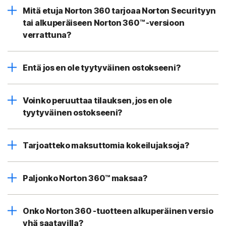
Mitä etuja Norton 360 tarjoaa Norton Securityyn
tai alkuperäiseen Norton 360™ -versioon
verrattuna?
Entä jos en ole tyytyväinen ostokseeni?
Voinko peruuttaa tilauksen, jos en ole
tyytyväinen ostokseeni?
Tarjoatteko maksuttomia kokeilujaksoja?
Paljonko Norton 360™ maksaa?
Onko Norton 360 -tuotteen alkuperäinen versio
yhä saatavilla?