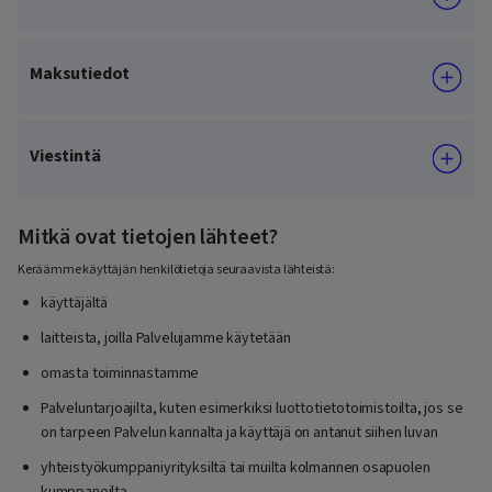
Maksutiedot
Viestintä
Mitkä ovat tietojen lähteet?
Keräämme käyttäjän henkilötietoja seuraavista lähteistä:
käyttäjältä
laitteista, joilla Palvelujamme käytetään
omasta toiminnastamme
Palveluntarjoajilta, kuten esimerkiksi luottotietotoimistoilta, jos se
on tarpeen Palvelun kannalta ja käyttäjä on antanut siihen luvan
yhteistyökumppaniyrityksiltä tai muilta kolmannen osapuolen
kumppaneilta.