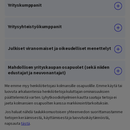
Yrityskumppanit
Yritysyhteistyökumppanit
Julkiset viranomaiset ja oikeudelliset menettelyt
Mahdollisen yrityskaupan osapuolet (sekä niiden
edustajat ja neuvonantajat)
Me emme myy henkilötietojasi kolmansille osapuolille. Emme käytä tai
luovuta arkaluonteisia henkilötietoja kuluttajan ominaisuuksien
päättelemistä varten. Lyhytkoodiohjelmien kautta saatuja tietoja ei
jaeta kolmansien osapuolten kanssa markkinointitarkoituksiin.
Jos haluat nähdä taulukkomuotoisen yhteenvedon suorittamastamme
tietojen keräämisestä, käyttämisestä ja luovutuskäytännöistä,
napsauta
tästä
.