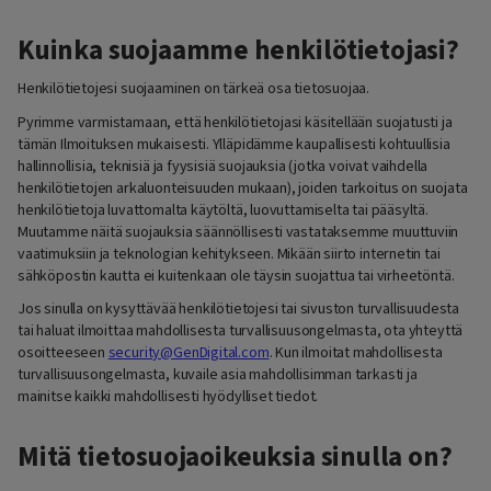
Kuinka suojaamme henkilötietojasi?
Henkilötietojesi suojaaminen on tärkeä osa tietosuojaa.
Pyrimme varmistamaan, että henkilötietojasi käsitellään suojatusti ja
tämän Ilmoituksen mukaisesti. Ylläpidämme kaupallisesti kohtuullisia
hallinnollisia, teknisiä ja fyysisiä suojauksia (jotka voivat vaihdella
henkilötietojen arkaluonteisuuden mukaan), joiden tarkoitus on suojata
henkilötietoja luvattomalta käytöltä, luovuttamiselta tai pääsyltä.
Muutamme näitä suojauksia säännöllisesti vastataksemme muuttuviin
vaatimuksiin ja teknologian kehitykseen. Mikään siirto internetin tai
sähköpostin kautta ei kuitenkaan ole täysin suojattua tai virheetöntä.
Jos sinulla on kysyttävää henkilötietojesi tai sivuston turvallisuudesta
tai haluat ilmoittaa mahdollisesta turvallisuusongelmasta, ota yhteyttä
osoitteeseen
security@GenDigital.com
. Kun ilmoitat mahdollisesta
turvallisuusongelmasta, kuvaile asia mahdollisimman tarkasti ja
mainitse kaikki mahdollisesti hyödylliset tiedot.
Mitä tietosuojaoikeuksia sinulla on?