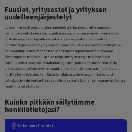
Fuusiot, yritysostot ja yrityksen
uudelleenjärjestelyt
Jos olemme osallisena uudelleenjärjestelyssä, fuusiossa, yrityskaupassa,
toimintojen keskittämisessä, listautumisessa, omaisuutemme myynnissä tai
epätodennäköisesti tapahtuvassa konkurssissa, saatamme luovuttaa
henkilötietojasi kyseisen yritystapahtuman osapuolille sekä niiden edustajille ja
neuvonantajille siinä määrin kuin se on tarpeen tapahtuman arvioinnin ja
toimeenpanon kannalta. Tällaisia henkilötietojen siirtoja koskevat tiukat
sopimukselliset salassapitovaatimukset, ja jos lopulta siirrämme henkilötietoja
yritysostajalle tai yhteistyökumppanille, kerromme tietojen saajalle, että se saa
käyttää henkilötietojasi vain tässä Ilmoituksessa ilmoitettuihin tarkoituksiin.
Lyhytkoodiohjelmien kautta saatuja tietoja ei jaeta kolmansien osapuolten kanssa
markkinointitarkoituksiin.
Kuinka pitkään säilytämme
henkilötietojasi?
Tärkeimmät kohdat