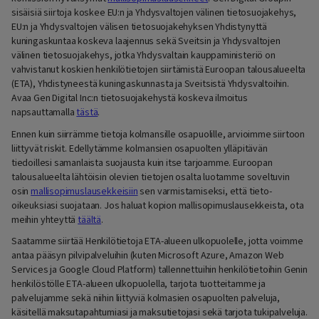
sisäisiä siirtoja koskee EU:n ja Yhdysvaltojen välinen tietosuojakehys,
EU:n ja Yhdysvaltojen välisen tietosuojakehyksen Yhdistynyttä
kuningaskuntaa koskeva laajennus sekä Sveitsin ja Yhdysvaltojen
välinen tietosuojakehys, jotka Yhdysvaltain kauppaministeriö on
vahvistanut koskien henkilötietojen siirtämistä Euroopan talousalueelta
(ETA), Yhdistyneestä kuningaskunnasta ja Sveitsistä Yhdysvaltoihin.
Avaa Gen Digital Inc:n tietosuojakehystä koskeva ilmoitus
napsauttamalla
tästä
.
Ennen kuin siirrämme tietoja kolmansille osapuolille, arvioimme siirtoon
liittyvät riskit. Edellytämme kolmansien osapuolten ylläpitävän
tiedoillesi samanlaista suojausta kuin itse tarjoamme. Euroopan
talousalueelta lähtöisin olevien tietojen osalta luotamme soveltuvin
osin
mallisopimuslausekkeisiin
sen varmistamiseksi, että tieto-
oikeuksiasi suojataan. Jos haluat kopion mallisopimuslausekkeista, ota
meihin yhteyttä
täältä
.
Saatamme siirtää Henkilötietoja ETA-alueen ulkopuolelle, jotta voimme
antaa pääsyn pilvipalveluihin (kuten Microsoft Azure, Amazon Web
Services ja Google Cloud Platform) tallennettuihin henkilötietoihin Genin
henkilöstölle ETA-alueen ulkopuolella, tarjota tuotteitamme ja
palvelujamme sekä niihin liittyviä kolmasien osapuolten palveluja,
käsitellä maksutapahtumiasi ja maksutietojasi sekä tarjota tukipalveluja.