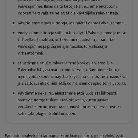
Palvelujamme. Ilman näitä tietoja Palvelumme eivät toimi
odotetulla tavalla tai ne eivät ole käyttäjälle relevantteja.
Käsittelemme maksutietoja, jos päätät ostaa Palvelujamme.
Analysoimme tietoja siitä, miten käytät Palvelujamme ja mitä
laitteellasi tapahtuu, jotta voimme uudistaa ja parantaa
Palvelujamme ja pitää ne ajan tasalla, turvallisina ja
virheettöminä.
Lähetämme sinulle Palvelujamme koskevia viestejä ja
Palveluihin liittyviä markkinointiviestejä. Käytämme tietoja
myös voidaksemme näyttää käyttäjää kiinnostavia mainoksia
ja sisältöä, sekä omilla että kolmansien osapuolten alustoilla.
Käytämme sekä Palveluistamme että julkisista lähteistä
saatavia tietoja tutkimustarkoituksiin, kuten uusien
verkkouhkien nopeampaan tunnistamiseen ja estämiseen
sekä teknologian kehittämiseen.
Parhaiden palvelujen tarjoaminen on kuin palapeli, jossa yhdistyvät