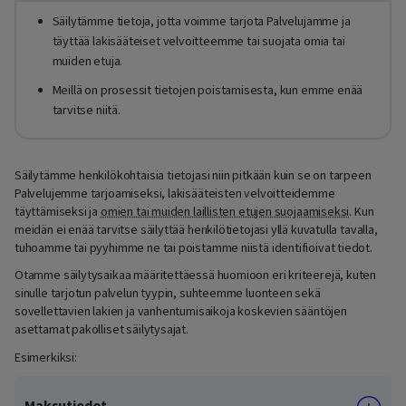
Säilytämme tietoja, jotta voimme tarjota Palvelujamme ja
täyttää lakisääteiset velvoitteemme tai suojata omia tai
muiden etuja.
Meillä on prosessit tietojen poistamisesta, kun emme enää
tarvitse niitä.
Säilytämme henkilökohtaisia tietojasi niin pitkään kuin se on tarpeen
Palvelujemme tarjoamiseksi, lakisääteisten velvoitteidemme
täyttämiseksi ja
omien tai muiden laillisten etujen suojaamiseksi
. Kun
meidän ei enää tarvitse säilyttää henkilötietojasi yllä kuvatulla tavalla,
tuhoamme tai pyyhimme ne tai poistamme niistä identifioivat tiedot.
Otamme säilytysaikaa määritettäessä huomioon eri kriteerejä, kuten
sinulle tarjotun palvelun tyypin, suhteemme luonteen sekä
sovellettavien lakien ja vanhentumisaikoja koskevien sääntöjen
asettamat pakolliset säilytysajat.
Esimerkiksi:
Maksutiedot