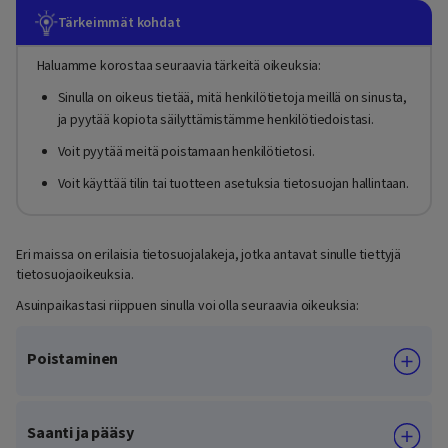
Tärkeimmät kohdat
Haluamme korostaa seuraavia tärkeitä oikeuksia:
Sinulla on oikeus tietää, mitä henkilötietoja meillä on sinusta,
ja pyytää kopiota säilyttämistämme henkilötiedoistasi.
Voit pyytää meitä poistamaan henkilötietosi.
Voit käyttää tilin tai tuotteen asetuksia tietosuojan hallintaan.
Eri maissa on erilaisia tietosuojalakeja, jotka antavat sinulle tiettyjä
tietosuojaoikeuksia.
Asuinpaikastasi riippuen sinulla voi olla seuraavia oikeuksia:
Poistaminen
Saanti ja pääsy