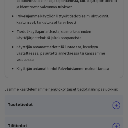
taloudellisista tileistä ja tapahtumista, kuluttajaraporttitiedot
ja identiteetin valvonnan tulokset
Palvelujemme käyttöön liittyvät tiedot (esim. aktivoinnit,
kaatumiset, tarkistukset tai virheet)
Tiedot käyttäjän laitteista, esimerkiksi niiden
käyttöjärjestelmistä ja kokoonpanoista
Käyttäjän antamat tiedot tiliä luotaessa, kyselyyn
vastattaessa, palautetta annettaessa tai kanssamme
viestiessä
Käyttäjän antamat tiedot Palveluistamme maksettaessa
Jaamme käsittelemämme
henkilökohtaiset tiedot
näihin pääluokkiin:
Tuotetiedot
Tilitiedot