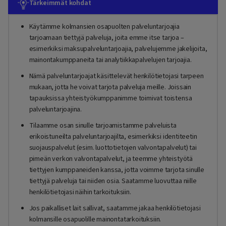
Tärkeimmät kohdat
Käytämme kolmansien osapuolten palveluntarjoajia
tarjoamaan tiettyjä palveluja, joita emme itse tarjoa –
esimerkiksi maksupalveluntarjoajia, palvelujemme jakelijoita,
mainontakumppaneita tai analytiikkapalvelujen tarjoajia.
Nämä palveluntarjoajat käsittelevät henkilötietojasi tarpeen
mukaan, jotta he voivat tarjota palveluja meille. Joissain
tapauksissa yhteistyökumppanimme toimivat toistensa
palveluntarjoajina.
Tilaamme osan sinulle tarjoamistamme palveluista
erikoistuneilta palveluntarjoajilta, esimerkiksi identiteetin
suojauspalvelut (esim. luottotietojen valvontapalvelut) tai
pimeän verkon valvontapalvelut, ja teemme yhteistyötä
tiettyjen kumppaneiden kanssa, jotta voimme tarjota sinulle
tiettyjä palveluja tai niiden osia. Saatamme luovuttaa niille
henkilötietojasi näihin tarkoituksiin.
Jos paikalliset lait sallivat, saatamme jakaa henkilötietojasi
kolmansille osapuolille mainontatarkoituksiin.