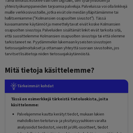
Tämä Ilmoitus koskee vain Gen Digitalin, sen tytäryhtiöiden ja
yhteistyökumppaneiden tarjoamia palveluja. Palveluissa voi olla linkkejä
muille verkkosivustoille, jotka eivät ole meidän ylläpitämiämme tai
hallitsemiamme (”Kolmansien osapuolten sivustot”). Tässä
kuvaamamme käytännöt ja menettelytavat eivät koske Kolmansien
osapuolten sivustoja. Palveluiden sisältämät linkit eivät tarkoita sitä,
että suosittelemme Kolmansien osapuolten sivustoja tai että olemme
tarkistaneet ne. Pyydämmekin lukemaan kyseisten sivustojen
tietosuojailmoitukset ja ottamaan yhteyttä suoraan sivustoihin, jos
tarvitset lisätietoja niiden tietosuojakäytännöistä.
Mitä tietoja käsittelemme?
Tärkeimmät kohdat
Tässä on esimerkkejä tärkeistä tietoluokista, joita
käsittelemme:
Palvelujemme kautta kerätyt tiedot, mukaan lukien
mahdollisten tietoturva- ja yksityisyysuhkien varalta
analysoidut tiedostot, viestit ja URL-osoitteet, tiedot