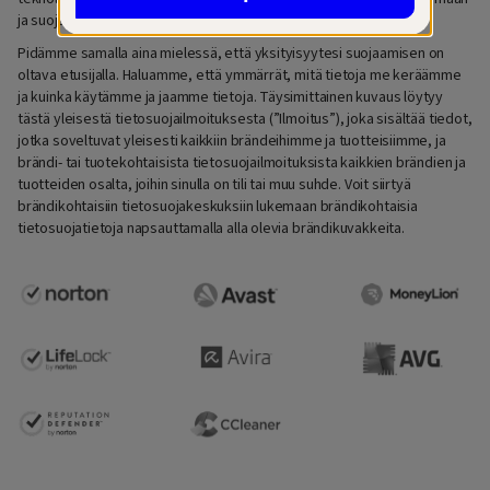
ja suojaamaan digitaalista ja taloudellista elämäänsä.
Pidämme samalla aina mielessä, että yksityisyytesi suojaamisen on
oltava etusijalla. Haluamme, että ymmärrät, mitä tietoja me keräämme
ja kuinka käytämme ja jaamme tietoja. Täysimittainen kuvaus löytyy
tästä yleisestä tietosuojailmoituksesta (”Ilmoitus”), joka sisältää tiedot,
jotka soveltuvat yleisesti kaikkiin brändeihimme ja tuotteisiimme, ja
brändi- tai tuotekohtaisista tietosuojailmoituksista kaikkien brändien ja
tuotteiden osalta, joihin sinulla on tili tai muu suhde. Voit siirtyä
brändikohtaisiin tietosuojakeskuksiin lukemaan brändikohtaisia
tietosuojatietoja napsauttamalla alla olevia brändikuvakkeita.