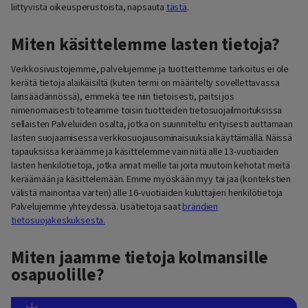
liittyvistä oikeusperustoista, napsauta
tästä
.
Miten käsittelemme lasten tietoja?
Verkkosivustojemme, palvelujemme ja tuotteittemme tarkoitus ei ole
kerätä tietoja alaikäisiltä (kuten termi on määritelty sovellettavassa
lainsäädännössä), emmekä tee niin tietoisesti, paitsi jos
nimenomaisesti toteamme toisin tuotteiden tietosuojailmoituksissa
sellaisten Palveluiden osalta, jotka on suunniteltu erityisesti auttamaan
lasten suojaamisessa verkkosuojausominaisuuksia käyttämällä. Näissä
tapauksissa keräämme ja käsittelemme vain niitä alle 13-vuotiaiden
lasten henkilötietoja, jotka annat meille tai joita muutoin kehotat meitä
keräämään ja käsittelemään. Emme myöskään myy tai jaa (kontekstien
välistä mainontaa varten) alle 16-vuotiaiden kuluttajien henkilötietoja
Palvelujemme yhteydessä. Lisätietoja saat
brändien
tietosuojakeskuksesta.
Miten jaamme tietoja kolmansille
osapuolille?