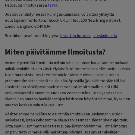
tietosuojailmoituksessa
täällä
.
Jos asut Yhdistyneessä kuningaskunnassa, voit ottaa yhteyttä
edustajaamme: NortonLifeLock UK Limited, 100 New Bridge Street,
London, England EC4V 6JA.
Brändikohtaiset tiedot löytyvät
brändien tietosuojakeskuksesta
.
Miten päivitämme Ilmoitusta?
Voimme päivittää Ilmoitusta milloin tahansa oman harkintamme mukaan,
mikäli henkilötietojen käsittelykäytäntöihimme tai sovellettaviin lakeihin
tulee muutoksia. Jos teemme mielestämme olennaisia muutoksia,
yritämme ilmoittaa niistä sinulle sähköpostilla (joka lähetetään tililläsi
ilmoitettuun sähköpostiosoitteeseen) tai ilmoittamalla niistä tällä
verkkosivustolla ennen muutoksen voimaantuloa. Jos kyseessä on
olennainen muutos henkilötietojen käsittelyn käytäntöihimme, kyseinen
muutos koskee vain tulevaisuutta.
Käsittelemme henkilötietojasi tämän Ilmoituksen uusimman version
mukaisesti, joten kehotamme sinua tarkistamaan tämän sivun ajoittain,
jotta saat uusimmat tiedot tietosuojakäytännöistämme. Tämä Ilmoitus
on päivitetty viimeksi yllä mainittuna päivänä. Jos jatkat Palvelujen