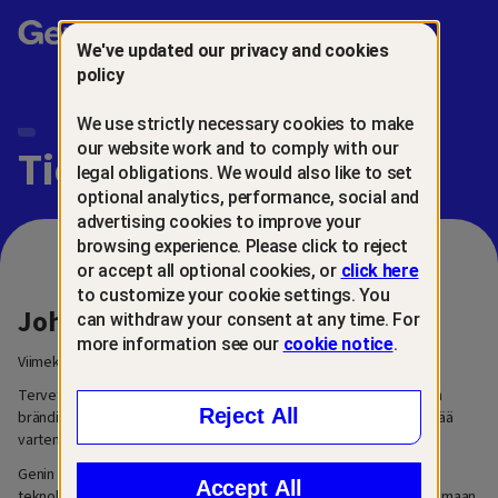
Gen™
We've updated our privacy and cookies
policy
We use strictly necessary cookies to make
our website work and to comply with our
Tietosuojakeskus
legal obligations. We would also like to set
optional analytics, performance, social and
advertising cookies to improve your
browsing experience. Please click to reject
or accept all optional cookies, or
click here
to customize your cookie settings. You
Johdanto
can withdraw your consent at any time. For
more information see our
cookie notice
.
Viimeksi päivitetty: 6. maaliskuuta 2026
Tervetuloa tietosuojakeskukseemme. Olemme Gen™, luotettujen
Reject All
brändien perhe, joka on tehty uuden sukupolven digitaalista elämää
varten.
Genin tehtävänä on luoda innovatiivisia ja helppokäyttöisiä
Accept All
teknologiaratkaisuja, jotka auttavat ihmisiä kasvattamaan, hallitsemaan