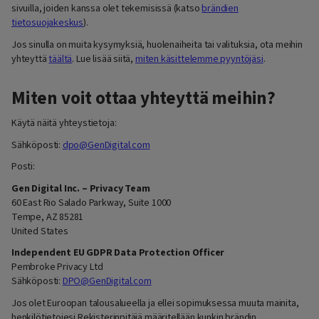
sivuilla, joiden kanssa olet tekemisissä (katso
brändien
tietosuojakeskus
).
Jos sinulla on muita kysymyksiä, huolenaiheita tai valituksia, ota meihin
yhteyttä
täältä
. Lue lisää siitä,
miten käsittelemme pyyntöjäsi
.
Miten voit ottaa yhteyttä meihin?
Käytä näitä yhteystietoja:
Sähköposti:
dpo@GenDigital.com
Posti:
Gen Digital Inc. – Privacy Team
60 East Rio Salado Parkway, Suite 1000
Tempe, AZ 85281
United States
Independent EU GDPR Data Protection Officer
Pembroke Privacy Ltd
Sähköposti:
DPO@GenDigital.com
Jos olet Euroopan talousalueella ja ellei sopimuksessa muuta mainita,
henkilötietojesi Rekisterinpitäjä määritellään kunkin brändin