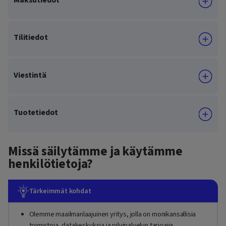
Tilitiedot
Viestintä
Tuotetiedot
Missä säilytämme ja käytämme
henkilötietoja?
Tärkeimmät kohdat
Olemme maailmanlaajuinen yritys, jolla on monikansallisia
toimistoja, datakeskuksia ja pilvipalvelun tarjoajia.