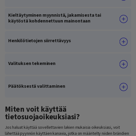
Kieltäytyminen myynnistä, jakamisesta tai
käytöstä kohdennettuun mainontaan
Henkilötietojen siirrettävyys
Valituksen tekeminen
Päätöksestä valittaminen
Miten voit käyttää
tietosuojaoikeuksiasi?
Jos haluat käyttää sovellettavien lakien mukaisia oikeuksiasi, voit
lähettää pyynnön käyttäen kanavia, jotka on määritelty niiden brändien