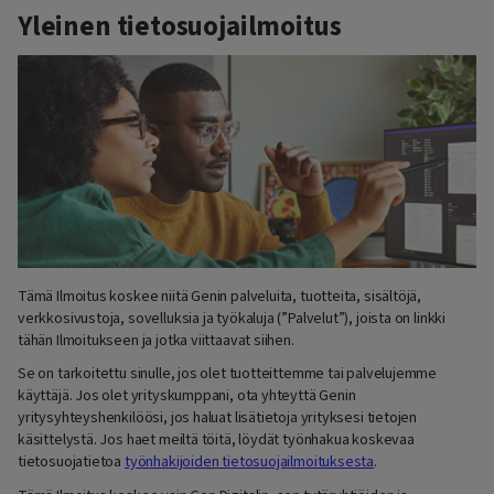
Yleinen tietosuojailmoitus
Tämä Ilmoitus koskee niitä Genin palveluita, tuotteita, sisältöjä,
verkkosivustoja, sovelluksia ja työkaluja (”Palvelut”), joista on linkki
tähän Ilmoitukseen ja jotka viittaavat siihen.
Se on tarkoitettu sinulle, jos olet tuotteittemme tai palvelujemme
käyttäjä. Jos olet yrityskumppani, ota yhteyttä Genin
yritysyhteyshenkilöösi, jos haluat lisätietoja yrityksesi tietojen
käsittelystä. Jos haet meiltä töitä, löydät työnhakua koskevaa
tietosuojatietoa
työnhakijoiden tietosuojailmoituksesta
.