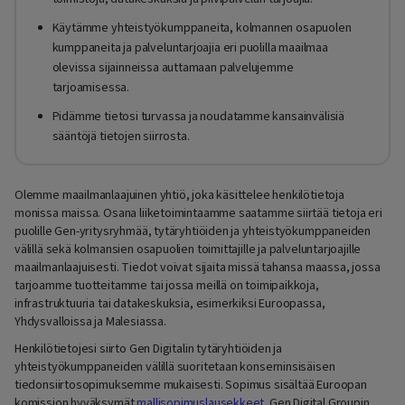
Käytämme yhteistyökumppaneita, kolmannen osapuolen
kumppaneita ja palveluntarjoajia eri puolilla maailmaa
olevissa sijainneissa auttamaan palvelujemme
tarjoamisessa.
Pidämme tietosi turvassa ja noudatamme kansainvälisiä
sääntöjä tietojen siirrosta.
Olemme maailmanlaajuinen yhtiö, joka käsittelee henkilötietoja
monissa maissa. Osana liiketoimintaamme saatamme siirtää tietoja eri
puolille Gen-yritysryhmää, tytäryhtiöiden ja yhteistyökumppaneiden
välillä sekä kolmansien osapuolien toimittajille ja palveluntarjoajille
maailmanlaajuisesti. Tiedot voivat sijaita missä tahansa maassa, jossa
tarjoamme tuotteitamme tai jossa meillä on toimipaikkoja,
infrastruktuuria tai datakeskuksia, esimerkiksi Euroopassa,
Yhdysvalloissa ja Malesiassa.
Henkilötietojesi siirto Gen Digitalin tytäryhtiöiden ja
yhteistyökumppaneiden välillä suoritetaan konserninsisäisen
tiedonsiirtosopimuksemme mukaisesti. Sopimus sisältää Euroopan
komission hyväksymät
mallisopimuslausekkeet
. Gen Digital Groupin