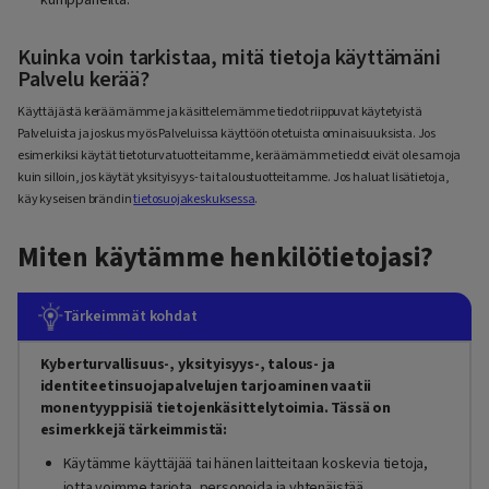
Kuinka voin tarkistaa, mitä tietoja käyttämäni
Palvelu kerää?
Käyttäjästä keräämämme ja käsittelemämme tiedot riippuvat käytetyistä
Palveluista ja joskus myös Palveluissa käyttöön otetuista ominaisuuksista. Jos
esimerkiksi käytät tietoturvatuotteitamme, keräämämme tiedot eivät ole samoja
kuin silloin, jos käytät yksityisyys- tai taloustuotteitamme. Jos haluat lisätietoja,
käy kyseisen brändin
tietosuojakeskuksessa
.
Miten käytämme henkilötietojasi?
Tärkeimmät kohdat
Kyberturvallisuus-, yksityisyys-, talous- ja
identiteetinsuojapalvelujen tarjoaminen vaatii
monentyyppisiä tietojenkäsittelytoimia. Tässä on
esimerkkejä tärkeimmistä:
Käytämme käyttäjää tai hänen laitteitaan koskevia tietoja,
jotta voimme tarjota, personoida ja yhtenäistää